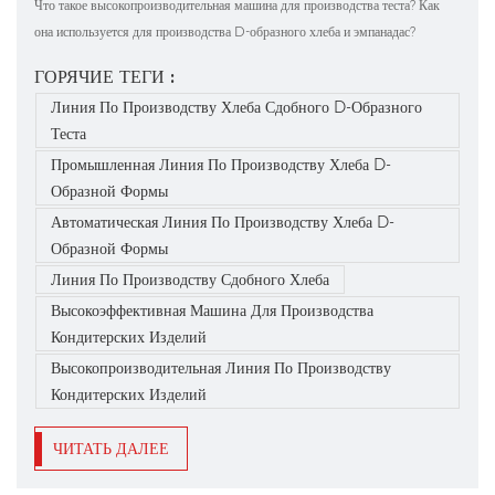
Что такое высокопроизводительная машина для производства теста? Как
она используется для производства D-образного хлеба и эмпанадас?
Высокопроизводительная машина для производства теста становится
ГОРЯЧИЕ ТЕГИ :
стандартным оборудованием современных пекарен. Объединяя в себе
Линия По Производству Хлеба Сдобного D-Образного
раскатку теста, контроль толщины, точну...
Теста
Промышленная Линия По Производству Хлеба D-
Образной Формы
Автоматическая Линия По Производству Хлеба D-
Образной Формы
Линия По Производству Сдобного Хлеба
Высокоэффективная Машина Для Производства
Кондитерских Изделий
Высокопроизводительная Линия По Производству
Кондитерских Изделий
ЧИТАТЬ ДАЛЕЕ