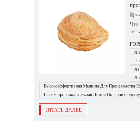
про
про
Au
Что
тест
хле
ГОР
прои
Ли
совр
Пр
конт
Ав
Ли
Высокоэффективная Машина Для Производства К
Высокопроизводительная Линия По Производству
ЧИТАТЬ ДАЛЕЕ