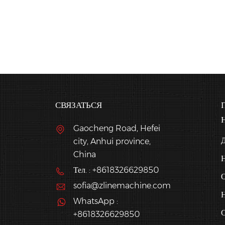
СВЯЗАТЬСЯ
Gaocheng Road, Hefei
city, Anhui province,
China
Н
Тел. : +8618326629850
О
sofia@zlinemachine.com
Н
WhatsApp :
С
+8618326629850