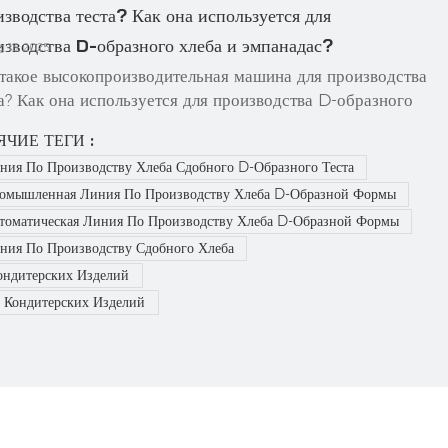
изводства теста? Как она используется для
изводства D-образного хлеба и эмпанадас?
g 13, 2025
 такое высокопроизводительная машина для производства
а? Как она используется для производства D-образного
ба и эмпанадас? Высокопроизводительная машина для
ЯЧИЕ ТЕГИ :
зводства теста становится стандартным оборудованием
ния По Производству Хлеба Сдобного D-Образного Теста
еменных пекарен. Объединяя в себе раскатку теста,
омышленная Линия По Производству Хлеба D-Образной Формы
роль толщины, точну...
томатическая Линия По Производству Хлеба D-Образной Формы
ния По Производству Сдобного Хлеба
ондитерских Изделий
 Кондитерских Изделий