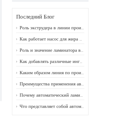
Последний Блог
Роль экструдера в линии производства кондитерских изделий
Как работает насос для жира на линии производства кондитерских изделий?
Роль и значение ламинатора в производстве кондитерских изделий
Как добавлять различные ингредиенты, такие как изюм и орехи, в автоматическую линию по производству датского хлеба
Каким образом линия по производству кондитерских изделий удовлетворяет спрос пекарен на хлеб разных размеров и форм?
Преимущества применения автоматической линии по производству тостового хлеба
Почему автоматический ламинатор для слоеного теста является идеальным выбором для производства датской выпечки?
Что представляет собой автоматическая линия по производству дрожжевого закрученного хлеба?