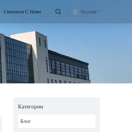
Связаться С Нами
Русский
English
français
русский
español
Категории
Блог