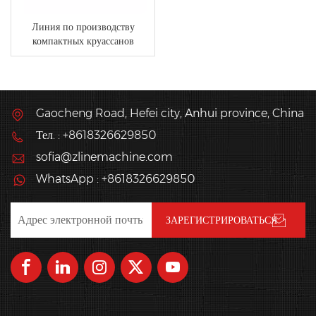
Линия по производству
компактных круассанов
Gaocheng Road, Hefei city, Anhui province, China
Тел. : +8618326629850
sofia@zlinemachine.com
WhatsApp : +8618326629850