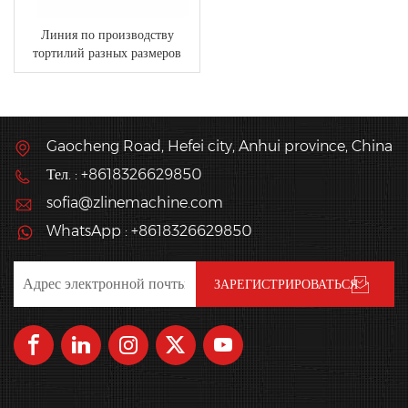
Линия по производству
тортилий разных размеров
Gaocheng Road, Hefei city, Anhui province, China
Тел. : +8618326629850
sofia@zlinemachine.com
WhatsApp : +8618326629850