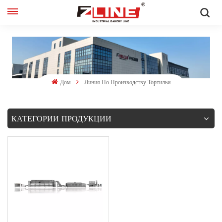
Русский
English
français
Дом
Линия По Производству Тортильи
русский
КАТЕГОРИИ ПРОДУКЦИИ
español